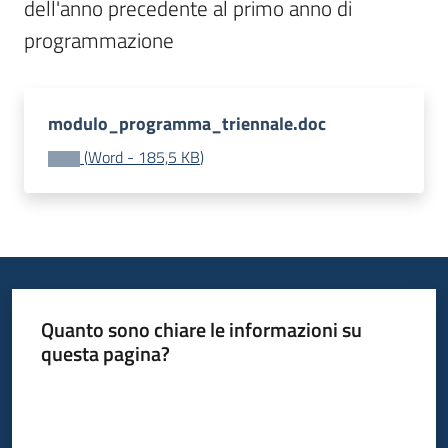
dell'anno precedente al primo anno di 
bandi
programmazione
Piani
programmi
progetti
modulo_programma_triennale.doc
(
Word
-
185,5 KB
)
Agricoltura
in
cifre
Quanto sono chiare le informazioni su
questa pagina?
Seguici
Valuta da 1 a 5 stelle
su