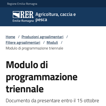
Vai al contenuto
Vai alla navigazione
Vai al footer
Regione Emilia-Romagna
Agricoltura, caccia e
Agricoltura,
pesca
caccia e
pesca
Home
/
Produzioni agroalimentari
/
Filiere agroalimentari
/
Moduli
/
Modulo di programmazione triennale
Argomenti
Modulo di
Novità
programmazione
triennale
Servizi
Leggi
Documento da presentare entro il 15 ottobre 
atti