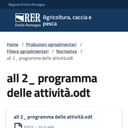
Vai al contenuto
Vai alla navigazione
Vai al footer
Regione Emilia-Romagna
Agricoltura, caccia e
Agricoltura,
pesca
caccia e
pesca
Home
/
Produzioni agroalimentari
/
Filiere agroalimentari
/
Normativa
/
all 2_ programma delle attività.odt
Argomenti
all 2_ programma
Novità
delle attività.odt
Servizi
all 2_ programma delle attività.odt
Leggi
atti
(
ODT
-
20,5 KB
)