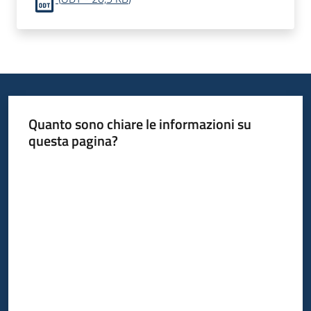
bandi
Piani
programmi
progetti
Quanto sono chiare le informazioni su
questa pagina?
Valuta da 1 a 5 stelle
Agricoltura
in
cifre
Seguici
su