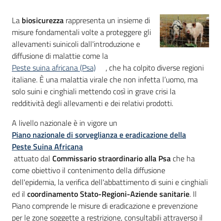
bandi
La
biosicurezza
rappresenta un insieme di
misure fondamentali volte a proteggere gli
Piani
allevamenti suinicoli dall'introduzione e
programmi
diffusione di malattie come la
progetti
Peste suina africana (Psa)
, che ha colpito diverse regioni
italiane. È una malattia virale che non infetta l’uomo, ma
solo suini e cinghiali mettendo così in grave crisi la
redditività degli allevamenti e dei relativi prodotti.
Agricoltura
A livello nazionale è in vigore un
in
Piano nazionale di sorveglianza e eradicazione della
cifre
Peste Suina Africana
attuato dal
Commissario straordinario alla Psa
che ha
come obiettivo il contenimento della diffusione
dell'epidemia, la verifica dell'abbattimento di suini e cinghiali
Seguici
ed il
coordinamento Stato-Regioni-Aziende sanitarie
. Il
su
Piano comprende le misure di eradicazione e prevenzione
per le zone soggette a restrizione, consultabili attraverso il