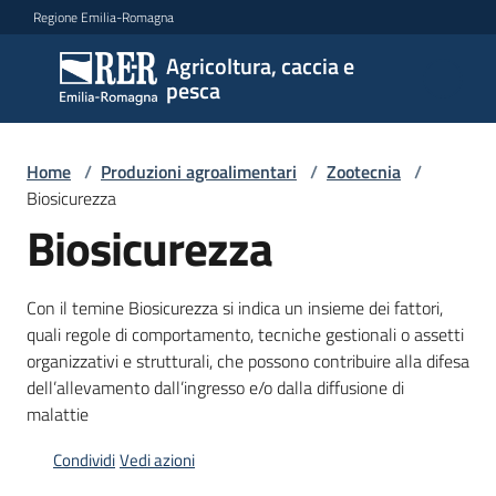
Vai al contenuto
Vai alla navigazione
Vai al footer
Regione Emilia-Romagna
Agricoltura, caccia e
Agricoltura,
pesca
caccia e
pesca
Home
/
Produzioni agroalimentari
/
Zootecnia
/
Biosicurezza
Argomenti
Biosicurezza
Con il temine Biosicurezza si indica un insieme dei fattori,
Novità
quali regole di comportamento, tecniche gestionali o assetti
organizzativi e strutturali, che possono contribuire alla difesa
dell’allevamento dall’ingresso e/o dalla diffusione di
Servizi
malattie
Condividi
Vedi azioni
Leggi
atti