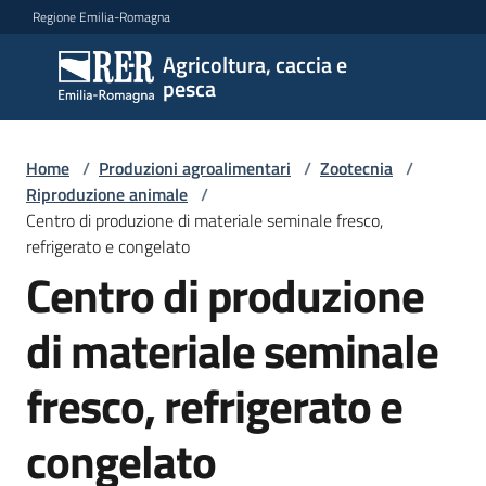
Vai al contenuto
Vai alla navigazione
Vai al footer
Regione Emilia-Romagna
Agricoltura, caccia e
Agricoltura,
pesca
caccia e
pesca
Home
/
Produzioni agroalimentari
/
Zootecnia
/
Riproduzione animale
/
Centro di produzione di materiale seminale fresco,
Argomenti
refrigerato e congelato
Centro di produzione
Novità
di materiale seminale
fresco, refrigerato e
Servizi
congelato
Leggi
atti