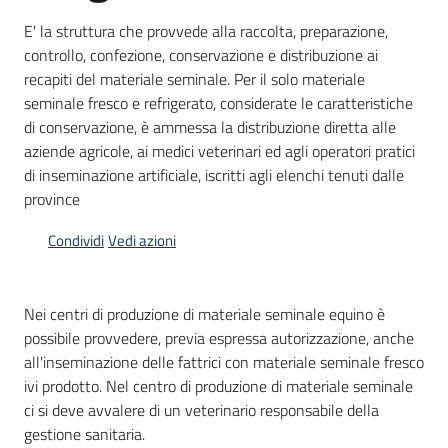
bandi
E' la struttura che provvede alla raccolta, preparazione,
controllo, confezione, conservazione e distribuzione ai
Piani
recapiti del materiale seminale. Per il solo materiale
programmi
seminale fresco e refrigerato, considerate le caratteristiche
progetti
di conservazione, è ammessa la distribuzione diretta alle
aziende agricole, ai medici veterinari ed agli operatori pratici
di inseminazione artificiale, iscritti agli elenchi tenuti dalle
province
Condividi
Vedi azioni
Agricoltura
in
cifre
Nei centri di produzione di materiale seminale equino è
possibile provvedere, previa espressa autorizzazione, anche
all'inseminazione delle fattrici con materiale seminale fresco
Seguici
ivi prodotto. Nel centro di produzione di materiale seminale
su
ci si deve avvalere di un veterinario responsabile della
gestione sanitaria.