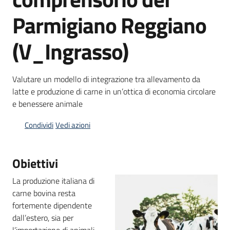
bandi
Parmigiano Reggiano
Piani
(V_Ingrasso)
programmi
progetti
Valutare un modello di integrazione tra allevamento da
latte e produzione di carne in un’ottica di economia circolare
e benessere animale
Condividi
Vedi azioni
Agricoltura
in
cifre
Obiettivi
La produzione italiana di
carne bovina resta
Seguici
fortemente dipendente
su
dall’estero, sia per