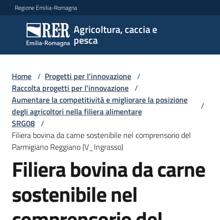
Vai al contenuto
Vai alla navigazione
Vai al footer
Regione Emilia-Romagna
Agricoltura, caccia e
Agricoltura,
pesca
caccia e
pesca
Home
/
Progetti per l'innovazione
/
Raccolta progetti per l'innovazione
/
Aumentare la competitività e migliorare la posizione
Argomenti
/
degli agricoltori nella filiera alimentare
SRG08
/
Filiera bovina da carne sostenibile nel comprensorio del
Novità
Parmigiano Reggiano (V_Ingrasso)
Filiera bovina da carne
Servizi
sostenibile nel
Leggi
comprensorio del
atti