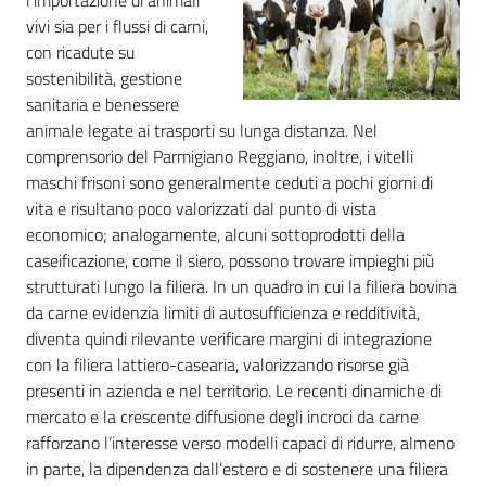
l’importazione di animali
vivi sia per i flussi di carni,
con ricadute su
sostenibilità, gestione
sanitaria e benessere
animale legate ai trasporti su lunga distanza. Nel
comprensorio del Parmigiano Reggiano, inoltre, i vitelli
maschi frisoni sono generalmente ceduti a pochi giorni di
vita e risultano poco valorizzati dal punto di vista
economico; analogamente, alcuni sottoprodotti della
caseificazione, come il siero, possono trovare impieghi più
strutturati lungo la filiera. In un quadro in cui la filiera bovina
da carne evidenzia limiti di autosufficienza e redditività,
diventa quindi rilevante verificare margini di integrazione
con la filiera lattiero-casearia, valorizzando risorse già
presenti in azienda e nel territorio. Le recenti dinamiche di
mercato e la crescente diffusione degli incroci da carne
rafforzano l’interesse verso modelli capaci di ridurre, almeno
in parte, la dipendenza dall’estero e di sostenere una filiera