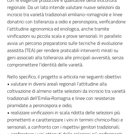
con le esigenze produttive e qualitative della viticoltura
regionale. Da un lato intende valutare nuove selezioni da
incrocio tra varietà tradizionali emiliano-romagnole e linee
donatrici con tolleranza a oidio e peronospora, verificandone
l’attitudine agronomica ed enologica, anche tramite
vinificazioni su piccola scala e prove sensoriali. In parallelo
avvia un percorso preparatorio sulle tecniche di evoluzione
assistita (TEA) per rendere praticabili interventi mirati su
geni associati alla tolleranza alle principali avversità, senza
compromettere l’identità delle varietà.
Nello specifico, il progetto si articola nei seguenti obiettivi:
• valutare in diversi areali regionali l’attitudine alla
coltivazione di almeno sette selezioni da incrocio tra varietà
tradizionali dell’Emilia‑Romagna e linee con resistenze
piramidate a peronospora e oidio;
• realizzare vinificazioni in scala ridotta delle selezioni più
promettenti e caratterizzare i vini in termini chimico‑fisici e
sensoriali, a confronto con i rispettivi genitori tradizionali;