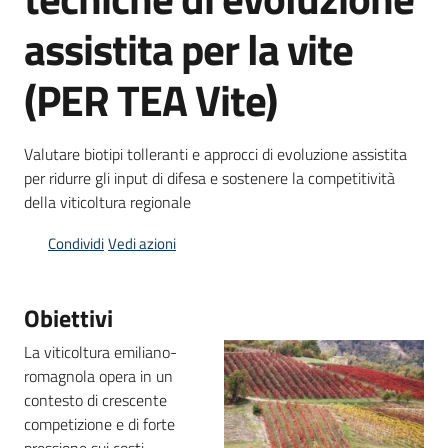
bandi
assistita per la vite
Piani
(PER TEA Vite)
programmi
progetti
Valutare biotipi tolleranti e approcci di evoluzione assistita
per ridurre gli input di difesa e sostenere la competitività
della viticoltura regionale
Condividi
Vedi azioni
Agricoltura
in
cifre
Obiettivi
La viticoltura emiliano-
romagnola opera in un
Seguici
contesto di crescente
su
competizione e di forte