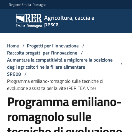
Vai al contenuto
Vai alla navigazione
Vai al footer
Regione Emilia-Romagna
Agricoltura, caccia e
Agricoltura,
pesca
caccia e
pesca
Home
/
Progetti per l'innovazione
/
Raccolta progetti per l'innovazione
/
Aumentare la competitività e migliorare la posizione
Argomenti
/
degli agricoltori nella filiera alimentare
SRG08
/
Programma emiliano-romagnolo sulle tecniche di
Novità
evoluzione assistita per la vite (PER TEA Vite)
Programma emiliano-
Servizi
romagnolo sulle
Leggi
tecniche di evoluzione
atti