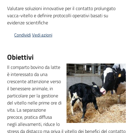
bandi
Valutare soluzioni innovative per il contatto prolungato
vacca-vitello e definire protocolli operativi basati su
Piani
evidenze scientifiche
programmi
Condividi
Vedi azioni
progetti
Obiettivi
Il comparto bovino da latte
Agricoltura
è interessato da una
in
crescente attenzione verso
cifre
il benessere animale, in
particolare per la gestione
del vitello nelle prime ore di
vita. La separazione
Seguici
precoce, pratica diffusa
su
negli allevamenti, riduce lo
stress da distacco ma priva il vitello dei benefici del contatto