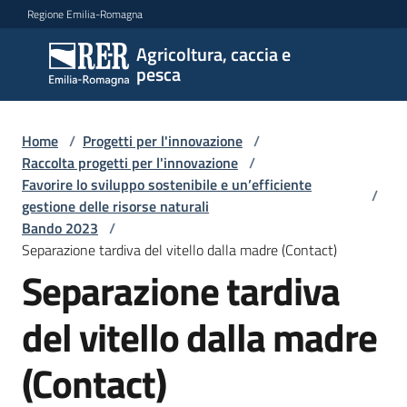
Vai al contenuto
Vai alla navigazione
Vai al footer
Regione Emilia-Romagna
Agricoltura, caccia e
Agricoltura,
pesca
caccia e
pesca
Home
/
Progetti per l'innovazione
/
Raccolta progetti per l'innovazione
/
Favorire lo sviluppo sostenibile e un’efficiente
Argomenti
/
gestione delle risorse naturali
Bando 2023
/
Separazione tardiva del vitello dalla madre (Contact)
Novità
Separazione tardiva
del vitello dalla madre
Servizi
(Contact)
Leggi
atti