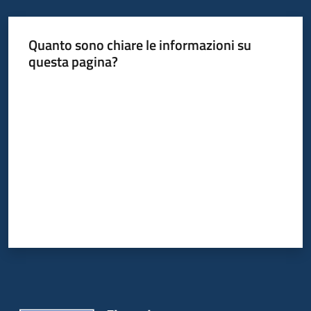
bandi
Quanto sono chiare le informazioni su
Piani
questa pagina?
programmi
progetti
Valuta da 1 a 5 stelle
Agricoltura
in
cifre
Seguici
su