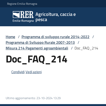
Vai al contenuto
Vai alla navigazione
Vai al footer
Regione Emilia-Romagna
Agricoltura, caccia e
Agricoltura,
pesca
caccia e
pesca
Home
/
Programma di sviluppo rurale 2014-2022
/
Programma di Sviluppo Rurale 2007-2013
/
Misura 214 Pagamenti agroambientali
/
Doc_FAQ_214
Argomenti
Doc_FAQ_214
Novità
Condividi
Vedi azioni
Servizi
Ultimo aggiornamento
:
23-10-2024 13:29
Leggi
atti