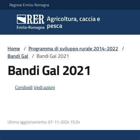
Vai al contenuto
Vai alla navigazione
Vai al footer
Regione Emilia-Romagna
Agricoltura, caccia e
Agricoltura,
pesca
caccia e
pesca
Home
/
Programma di sviluppo rurale 2014-2022
/
Bandi Gal
/
Bandi Gal 2021
Argomenti
Bandi Gal 2021
Condividi
Vedi azioni
Novità
Servizi
Ultimo aggiornamento
:
07-11-2024 15:24
Leggi
atti