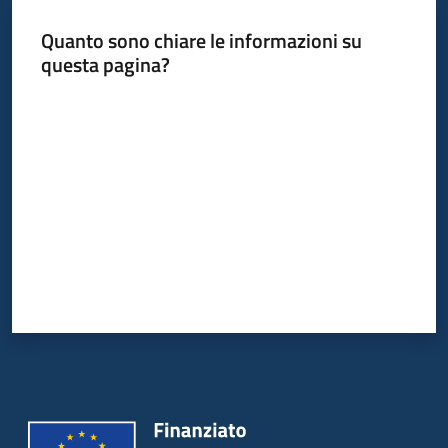
bandi
Quanto sono chiare le informazioni su
Menu selezionato
questa pagina?
Piani
programmi
Valuta da 1 a 5 stelle
progetti
Agricoltura
in
cifre
Seguici
su