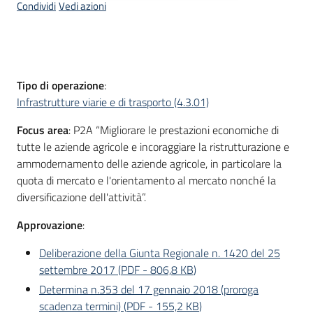
Condividi
Vedi azioni
bandi
Menu selezionato
Piani
programmi
Descrizione
progetti
Tipo di operazione
:
Infrastrutture viarie e di trasporto (4.3.01)
Focus area
: P2A “Migliorare le prestazioni economiche di
tutte le aziende agricole e incoraggiare la ristrutturazione e
ammodernamento delle aziende agricole, in particolare la
Agricoltura
quota di mercato e l'orientamento al mercato nonché la
in
diversificazione dell'attività”.
cifre
Approvazione
:
Deliberazione della Giunta Regionale n. 1420 del 25
Seguici
settembre 2017
(
PDF
-
806,8 KB
)
su
Determina n.353 del 17 gennaio 2018 (proroga
scadenza termini)
(
PDF
-
155,2 KB
)