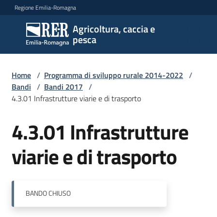
Vai al contenuto
Vai alla navigazione
Vai al footer
Regione Emilia-Romagna
Agricoltura, caccia e
Agricoltura,
pesca
caccia e
pesca
Home
/
Programma di sviluppo rurale 2014-2022
/
Bandi
/
Bandi 2017
/
4.3.01 Infrastrutture viarie e di trasporto
Argomenti
4.3.01 Infrastrutture
Salta al contenuto
Novità
viarie e di trasporto
Servizi
BANDO
CHIUSO
Leggi
atti