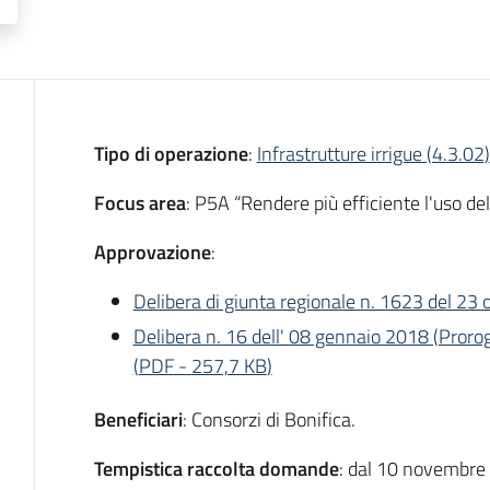
Descrizione
Tipo di operazione
:
Infrastrutture irrigue (4.3.02)
Focus area
: P5A “Rendere più efficiente l'uso del
Approvazione
:
Delibera di giunta regionale n. 1623 del 23
Delibera n. 16 dell' 08 gennaio 2018 (Pror
(
PDF
-
257,7 KB
)
Beneficiari
: Consorzi di Bonifica.
Tempistica raccolta domande
: dal 10 novembre