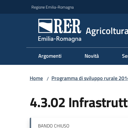
Vai al contenuto
Vai alla navigazione
Vai al footer
Regione Emilia-Romagna
Agricoltura
Argomenti
Novità
Se
Home
Programma di sviluppo rurale 20
/
Salta al contenuto
4.3.02 Infrastrutt
BANDO
CHIUSO