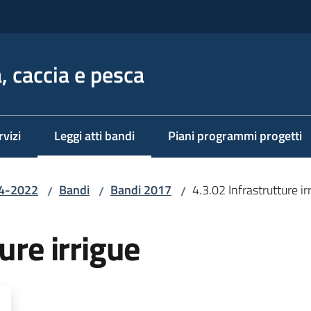
, caccia e pesca
rvizi
Leggi atti bandi
Piani programmi progetti
Menu selezionato
14-2022
Bandi
Bandi 2017
4.3.02 Infrastrutture ir
/
/
/
ure irrigue