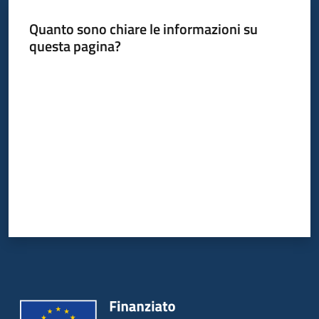
bandi
Quanto sono chiare le informazioni su
Menu selezionato
questa pagina?
Piani
programmi
Valuta da 1 a 5 stelle
progetti
Agricoltura
in
cifre
Seguici
su