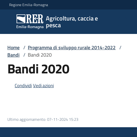
Vai al contenuto
Vai alla navigazione
Vai al footer
Regione Emilia-Romagna
Agricoltura, caccia e
Agricoltura,
pesca
caccia e
pesca
Home
/
Programma di sviluppo rurale 2014-2022
/
Bandi
/
Bandi 2020
Argomenti
Bandi 2020
Condividi
Vedi azioni
Novità
Servizi
Ultimo aggiornamento
:
07-11-2024 15:23
Leggi
atti