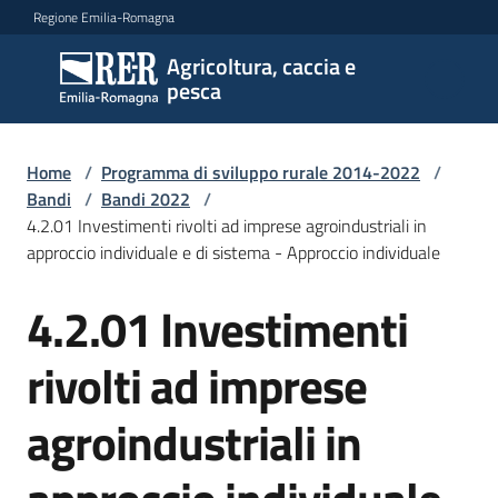
Vai al contenuto
Vai alla navigazione
Vai al footer
Regione Emilia-Romagna
Agricoltura, caccia e
Agricoltura,
pesca
caccia e
pesca
Home
/
Programma di sviluppo rurale 2014-2022
/
Bandi
/
Bandi 2022
/
4.2.01 Investimenti rivolti ad imprese agroindustriali in
Argomenti
approccio individuale e di sistema - Approccio individuale
4.2.01 Investimenti
Salta al contenuto
Novità
rivolti ad imprese
Servizi
agroindustriali in
Leggi
atti