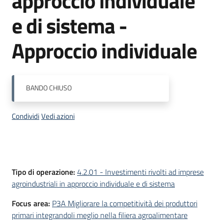
approccio individuale
bandi
e di sistema -
Menu selezionato
Piani
Approccio individuale
programmi
progetti
BANDO
CHIUSO
Condividi
Vedi azioni
Agricoltura
in
cifre
Descrizione
Tipo di operazione:
4.2.01 - Investimenti rivolti ad imprese
agroindustriali in approccio individuale e di sistema
Seguici
su
Focus area:
P3A Migliorare la competitività dei produttori
primari integrandoli meglio nella filiera agroalimentare