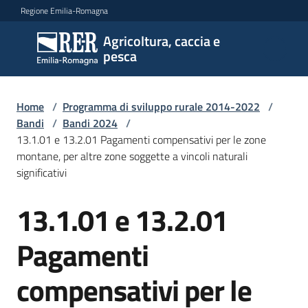
Vai al contenuto
Vai alla navigazione
Vai al footer
Regione Emilia-Romagna
Agricoltura, caccia e
Agricoltura,
pesca
caccia e
pesca
Home
/
Programma di sviluppo rurale 2014-2022
/
Bandi
/
Bandi 2024
/
13.1.01 e 13.2.01 Pagamenti compensativi per le zone
Argomenti
montane, per altre zone soggette a vincoli naturali
significativi
Novità
13.1.01 e 13.2.01
Salta al contenuto
Pagamenti
Servizi
compensativi per le
Leggi
atti