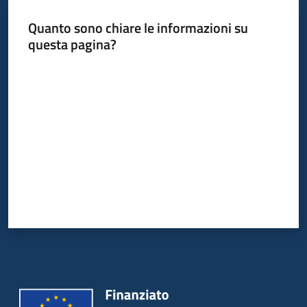
bandi
Quanto sono chiare le informazioni su
questa pagina?
Piani
programmi
Valuta da 1 a 5 stelle
progetti
Agricoltura
in
cifre
Seguici
su