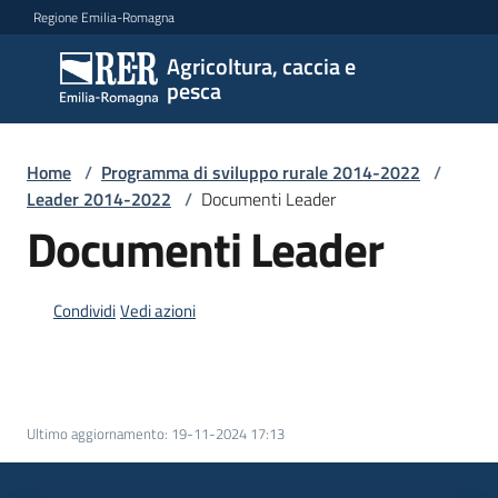
Vai al contenuto
Vai alla navigazione
Vai al footer
Regione Emilia-Romagna
Agricoltura, caccia e
Agricoltura,
pesca
caccia e
pesca
Home
/
Programma di sviluppo rurale 2014-2022
/
Leader 2014-2022
/
Documenti Leader
Argomenti
Documenti Leader
Condividi
Vedi azioni
Novità
Servizi
Ultimo aggiornamento
:
19-11-2024 17:13
Leggi
atti