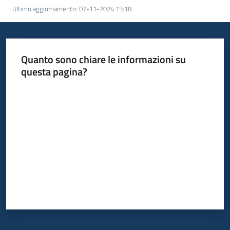
bandi
Ultimo aggiornamento
:
07-11-2024 15:18
Piani
programmi
Quanto sono chiare le informazioni su
progetti
questa pagina?
Valuta da 1 a 5 stelle
Agricoltura
in
cifre
Seguici
su