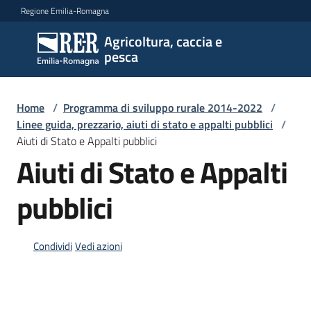
Vai al contenuto
Vai alla navigazione
Vai al footer
Regione Emilia-Romagna
Agricoltura, caccia e
Agricoltura,
pesca
caccia e
pesca
Home
/
Programma di sviluppo rurale 2014-2022
/
Linee guida, prezzario, aiuti di stato e appalti pubblici
/
Aiuti di Stato e Appalti pubblici
Argomenti
Aiuti di Stato e Appalti
pubblici
Novità
Condividi
Vedi azioni
Servizi
Leggi
atti