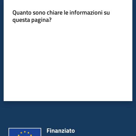
bandi
Quanto sono chiare le informazioni su
questa pagina?
Piani
programmi
Valuta da 1 a 5 stelle
progetti
Agricoltura
in
cifre
Seguici
su