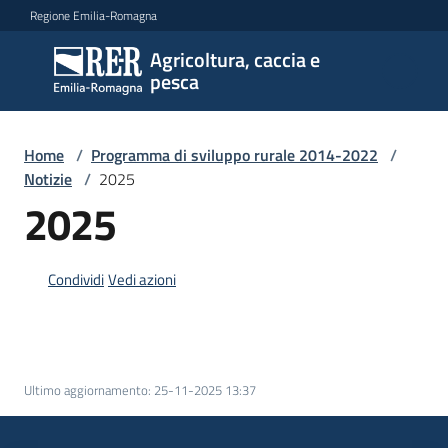
Vai al contenuto
Vai alla navigazione
Vai al footer
Regione Emilia-Romagna
Agricoltura, caccia e
Agricoltura,
pesca
caccia e
pesca
Home
/
Programma di sviluppo rurale 2014-2022
/
Notizie
/
2025
Argomenti
2025
Condividi
Vedi azioni
Novità
Servizi
Ultimo aggiornamento
:
25-11-2025 13:37
Leggi
atti