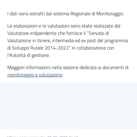
bandi
I dati sono estratti dal sistema Regionale di Monitoraggio.
Piani
Le elaborazioni e le valutazioni sono state realizzate dal
programmi
Valutatore indipendente che fornisce il “Servizio di
progetti
Valutazione in itinere, intermedia ed ex post del programma
di Sviluppo Rurale 2014-2022” in collaborazione con
l’Autorità di gestione.
Maggiori informazioni nella sezione dedicata ai documenti di
monitoraggio e valutazione
.
Agricoltura
in
cifre
Seguici
su