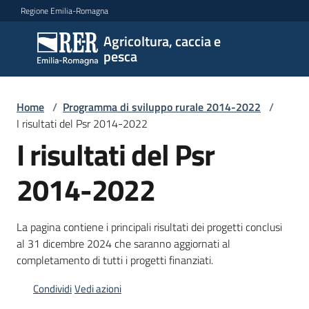
Vai al contenuto
Vai alla navigazione
Vai al footer
Regione Emilia-Romagna
Agricoltura, caccia e
Agricoltura,
pesca
caccia e
pesca
Home
/
Programma di sviluppo rurale 2014-2022
/
I risultati del Psr 2014-2022
Argomenti
I risultati del Psr
2014-2022
Novità
La pagina contiene i principali risultati dei progetti conclusi
al 31 dicembre 2024 che saranno aggiornati al
Servizi
completamento di tutti i progetti finanziati.
Leggi
Condividi
Vedi azioni
atti