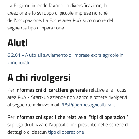
La Regione intende favorire la diversificazione, la
bandi
creazione e lo sviluppo di piccole imprese nonchè
dell'occupazione. La Focus area P6A si compone del
Piani
seguente tipo di operazione.
programmi
progetti
Aiuti
6.2.01 - Aiuto all'avviamento di imprese extra agricole in
zone rurali
A chi rivolgersi
Agricoltura
in
Per
informazioni di carattere generale
relative alla Focus
cifre
area P6A - Start-up aziende non agricole potete rivolgervi
al seguente indirizzo mail:
PRSR@ermesagricoltura.it
Per
informazioni specifiche relative ai “tipi di operazioni”
Seguici
si prega di utilizzare l’apposito link presente nelle schede di
su
dettaglio di ciascun
tipo di operazione