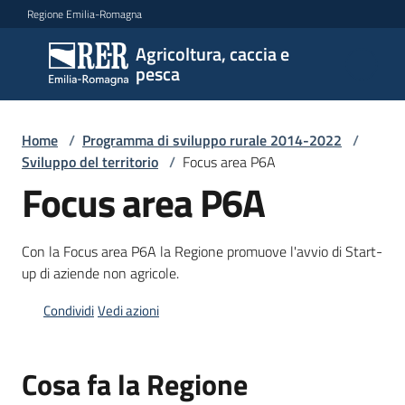
Vai al contenuto
Vai alla navigazione
Vai al footer
Regione Emilia-Romagna
Agricoltura, caccia e
Agricoltura,
pesca
caccia e
pesca
Home
/
Programma di sviluppo rurale 2014-2022
/
Sviluppo del territorio
/
Focus area P6A
Argomenti
Focus area P6A
Con la Focus area P6A la Regione promuove l'avvio di Start-
Novità
up di aziende non agricole.
Condividi
Vedi azioni
Servizi
Cosa fa la Regione
Leggi
atti