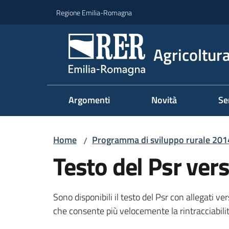
Vai al contenuto
Vai alla navigazione
Vai al footer
Regione Emilia-Romagna
Agricoltura
Argomenti
Novità
Se
Home
Programma di sviluppo rurale 20
/
Testo del Psr ver
Sono disponibili il testo del Psr con allegati 
che consente più velocemente la rintracciabilità