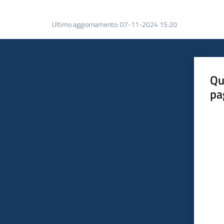
Ultimo aggiornamento
:
07-11-2024 15:20
Qu
pa
Valut