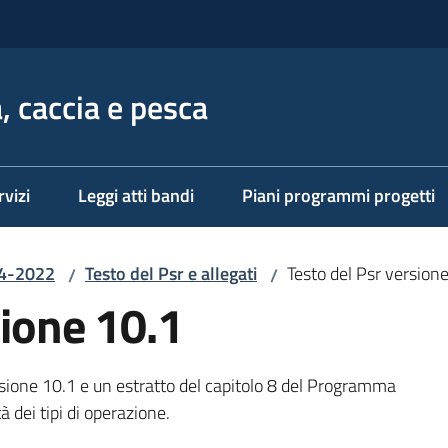
, caccia e pesca
rvizi
Leggi atti bandi
Piani programmi progetti
14-2022
Testo del Psr e allegati
Testo del Psr version
/
/
sione 10.1
versione 10.1 e un estratto del capitolo 8 del Programma
 dei tipi di operazione.