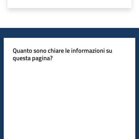
bandi
Piani
programmi
progetti
Quanto sono chiare le informazioni su
questa pagina?
Valuta da 1 a 5 stelle
Agricoltura
in
cifre
Seguici
su