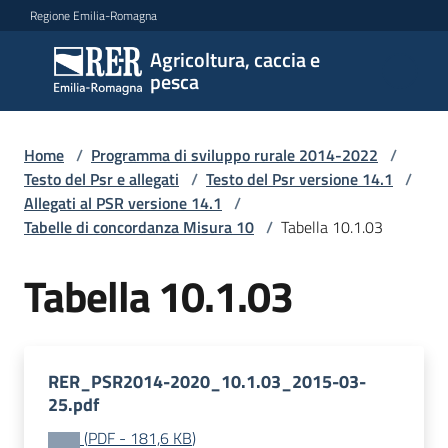
Vai al contenuto
Vai alla navigazione
Vai al footer
Regione Emilia-Romagna
Agricoltura, caccia e
Agricoltura,
pesca
caccia e
pesca
Home
/
Programma di sviluppo rurale 2014-2022
/
Testo del Psr e allegati
/
Testo del Psr versione 14.1
/
Allegati al PSR versione 14.1
/
Argomenti
Tabelle di concordanza Misura 10
/
Tabella 10.1.03
Tabella 10.1.03
Novità
Servizi
RER_PSR2014-2020_10.1.03_2015-03-
25.pdf
Leggi
(
PDF
-
181,6 KB
)
atti