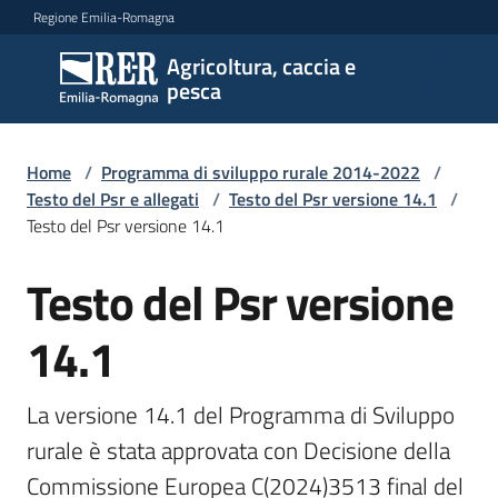
Vai al contenuto
Vai alla navigazione
Vai al footer
Regione Emilia-Romagna
Agricoltura, caccia e
Agricoltura,
pesca
caccia e
pesca
Home
/
Programma di sviluppo rurale 2014-2022
/
Testo del Psr e allegati
/
Testo del Psr versione 14.1
/
Testo del Psr versione 14.1
Argomenti
Testo del Psr versione
Novità
14.1
Servizi
La versione 14.1 del Programma di Sviluppo 
rurale è stata approvata con Decisione della 
Leggi
Commissione Europea C(2024)3513 final del 
atti