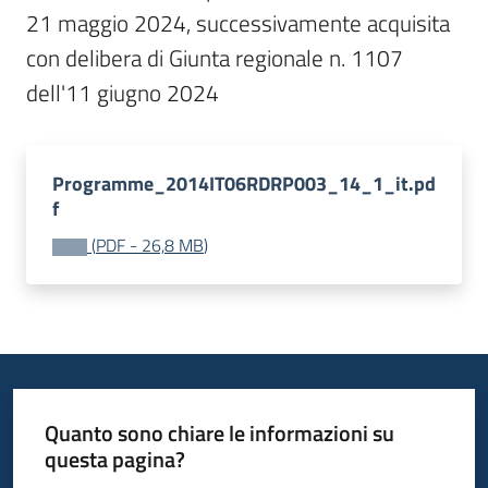
21 maggio 2024, successivamente acquisita 
bandi
con delibera di Giunta regionale n. 1107 
Piani
dell'11 giugno 2024
programmi
progetti
Programme_2014IT06RDRP003_14_1_it.pd
f
(
PDF
-
26,8 MB
)
Agricoltura
in
cifre
Seguici
Quanto sono chiare le informazioni su
su
questa pagina?