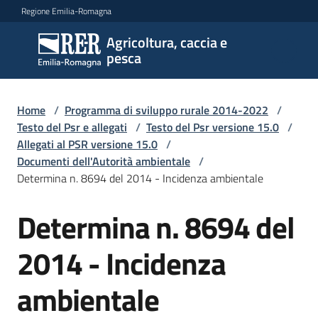
Vai al contenuto
Vai alla navigazione
Vai al footer
Regione Emilia-Romagna
Agricoltura, caccia e
Agricoltura,
pesca
caccia e
pesca
Home
/
Programma di sviluppo rurale 2014-2022
/
Testo del Psr e allegati
/
Testo del Psr versione 15.0
/
Allegati al PSR versione 15.0
/
Argomenti
Documenti dell'Autorità ambientale
/
Determina n. 8694 del 2014 - Incidenza ambientale
Novità
Determina n. 8694 del
2014 - Incidenza
Servizi
ambientale
Leggi
atti