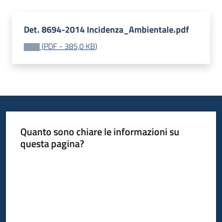
bandi
Det. 8694-2014 Incidenza_Ambientale.pdf
Piani
(
PDF
-
385,0 KB
)
programmi
progetti
Agricoltura
Quanto sono chiare le informazioni su
in
questa pagina?
cifre
Valuta da 1 a 5 stelle
Seguici
su