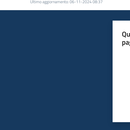
Ultimo aggiornamento
:
06-11-2024 08:37
Qu
pa
Valut