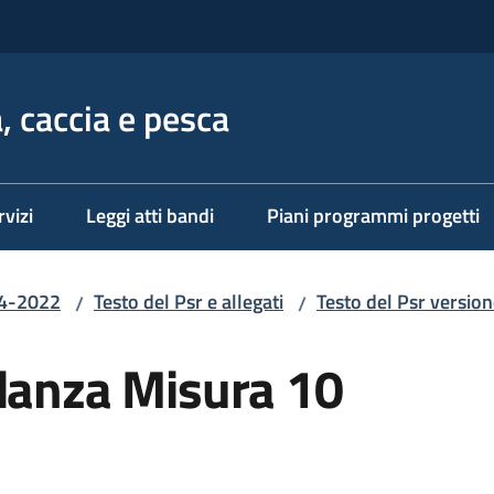
, caccia e pesca
rvizi
Leggi atti bandi
Piani programmi progetti
14-2022
Testo del Psr e allegati
Testo del Psr version
/
/
rdanza Misura 10