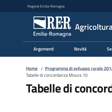
Vai al contenuto
Vai alla navigazione
Vai al footer
Regione Emilia-Romagna
Agricoltura
Argomenti
Novità
Se
Home
Programma di sviluppo rurale 20
/
Tabelle di concordanza Misura 10
Tabelle di conco