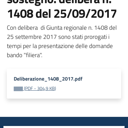
bandi
1408 del 25/09/2017
Menu selezionato
Piani
Con delibera  di Giunta regionale n. 1408 del 
programmi
progetti
25 settembre 2017 sono stati prorogati i 
tempi per la presentazione delle domande 
bando "filiera".
Agricoltura
in
Deliberazione_1408_2017.pdf
cifre
(
PDF
-
304,9 KB
)
Seguici
su