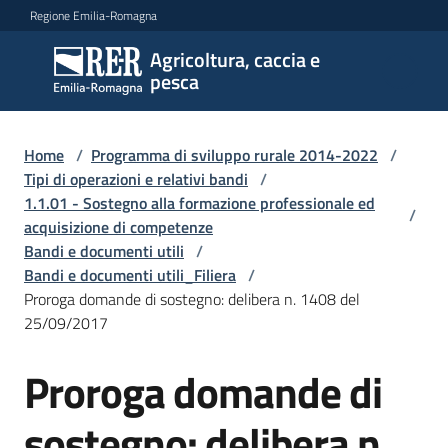
Vai al contenuto
Vai alla navigazione
Vai al footer
Regione Emilia-Romagna
Agricoltura, caccia e
Agricoltura,
pesca
caccia e
pesca
Home
/
Programma di sviluppo rurale 2014-2022
/
Tipi di operazioni e relativi bandi
/
1.1.01 - Sostegno alla formazione professionale ed
Argomenti
/
acquisizione di competenze
Bandi e documenti utili
/
Bandi e documenti utili_Filiera
/
Novità
Proroga domande di sostegno: delibera n. 1408 del
25/09/2017
Servizi
Proroga domande di
Leggi
sostegno: delibera n.
atti