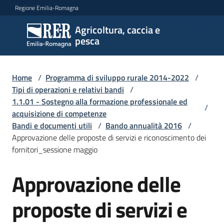
Vai al contenuto
Vai alla navigazione
Vai al footer
Regione Emilia-Romagna
Agricoltura, caccia e
Agricoltura,
pesca
caccia e
pesca
Home
/
Programma di sviluppo rurale 2014-2022
/
Tipi di operazioni e relativi bandi
/
1.1.01 - Sostegno alla formazione professionale ed
Argomenti
/
acquisizione di competenze
Bandi e documenti utili
/
Bando annualità 2016
/
Approvazione delle proposte di servizi e riconoscimento dei
Novità
fornitori_sessione maggio
Approvazione delle
Servizi
proposte di servizi e
Leggi
atti