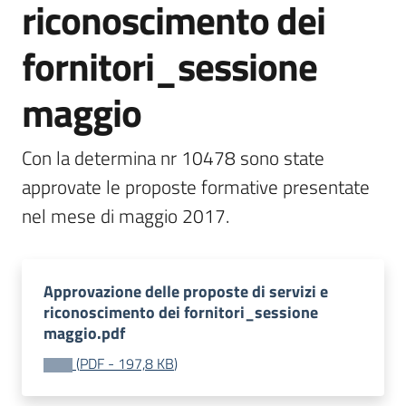
riconoscimento dei
bandi
Menu selezionato
fornitori_sessione
Piani
programmi
maggio
progetti
Con la determina nr 10478 sono state 
approvate le proposte formative presentate 
nel mese di maggio 2017.
Agricoltura
in
cifre
Approvazione delle proposte di servizi e
riconoscimento dei fornitori_sessione
maggio.pdf
Seguici
(
PDF
-
197,8 KB
)
su