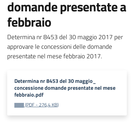
domande presentate a
bandi
Menu selezionato
febbraio
Piani
programmi
Determina nr 8453 del 30 maggio 2017 per 
progetti
approvare le concessioni delle domande 
presentate nel mese febbraio 2017.
Agricoltura
Determina nr 8453 del 30 maggio_
in
concessione domande presentate nel mese
cifre
febbraio.pdf
(
PDF
-
276,4 KB
)
Seguici
su