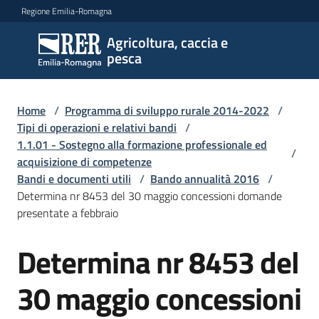
Vai al contenuto
Vai alla navigazione
Vai al footer
Regione Emilia-Romagna
Agricoltura, caccia e
Agricoltura,
pesca
caccia e
pesca
Home
/
Programma di sviluppo rurale 2014-2022
/
Tipi di operazioni e relativi bandi
/
1.1.01 - Sostegno alla formazione professionale ed
Argomenti
/
acquisizione di competenze
Bandi e documenti utili
/
Bando annualità 2016
/
Determina nr 8453 del 30 maggio concessioni domande
Novità
presentate a febbraio
Determina nr 8453 del
Servizi
30 maggio concessioni
Leggi
atti