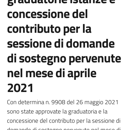
bandi
concessione del
Menu selezionato
Piani
contributo per la
programmi
progetti
sessione di domande
di sostegno pervenute
nel mese di aprile
Agricoltura
in
2021
cifre
Con determina n. 9908 del 26 maggio 2021 
sono state approvate la graduatoria e la 
Seguici
su
concessione del contributo per la sessione di 
domande di sostegno pervenute nel mese di 