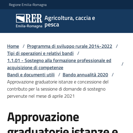
Vai al contenuto
Vai alla navigazione
Vai al footer
Regione Emilia-Romagna
Agricoltura, caccia e
Agricoltura,
pesca
caccia e
pesca
Home
/
Programma di sviluppo rurale 2014-2022
/
Tipi di operazioni e relativi bandi
/
1.1.01 - Sostegno alla formazione professionale ed
Argomenti
/
acquisizione di competenze
Bandi e documenti utili
/
Bando annualità 2020
/
Approvazione graduatorie istanze e concessione del
Novità
contributo per la sessione di domande di sostegno
pervenute nel mese di aprile 2021
Servizi
Approvazione
Leggi
graduatorie istanze e
atti