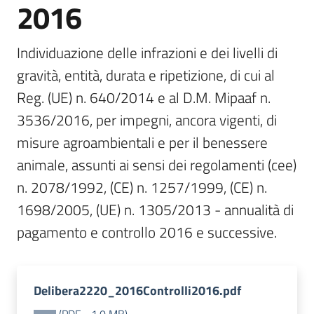
2016
bandi
Menu selezionato
Individuazione delle infrazioni e dei livelli di 
Piani
programmi
gravità, entità, durata e ripetizione, di cui al 
progetti
Reg. (UE) n. 640/2014 e al D.M. Mipaaf n. 
3536/2016, per impegni, ancora vigenti, di 
misure agroambientali e per il benessere 
animale, assunti ai sensi dei regolamenti (cee) 
Agricoltura
n. 2078/1992, (CE) n. 1257/1999, (CE) n. 
in
cifre
1698/2005, (UE) n. 1305/2013 - annualità di 
pagamento e controllo 2016 e successive.
Seguici
su
Delibera2220_2016Controlli2016.pdf