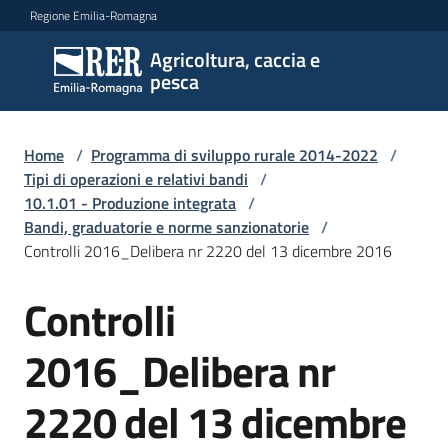
Vai al contenuto
Vai alla navigazione
Vai al footer
Regione Emilia-Romagna
Agricoltura, caccia e
Agricoltura,
pesca
caccia e
pesca
Home
/
Programma di sviluppo rurale 2014-2022
/
Tipi di operazioni e relativi bandi
/
10.1.01 - Produzione integrata
/
Argomenti
Bandi, graduatorie e norme sanzionatorie
/
Controlli 2016_Delibera nr 2220 del 13 dicembre 2016
Novità
Controlli
2016_Delibera nr
Servizi
2220 del 13 dicembre
Leggi
atti