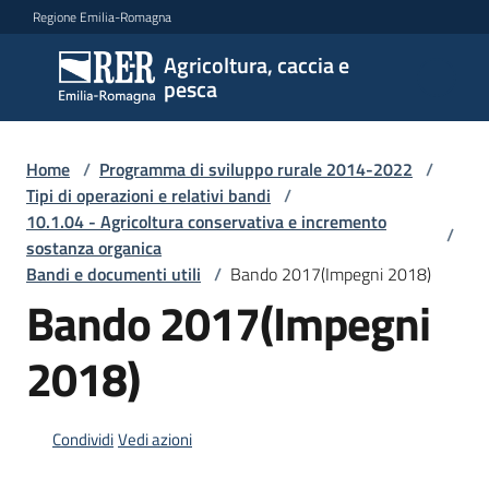
Vai al contenuto
Vai alla navigazione
Vai al footer
Regione Emilia-Romagna
Agricoltura, caccia e
Agricoltura,
pesca
caccia e
pesca
Home
/
Programma di sviluppo rurale 2014-2022
/
Tipi di operazioni e relativi bandi
/
10.1.04 - Agricoltura conservativa e incremento
Argomenti
/
sostanza organica
Bandi e documenti utili
/
Bando 2017(Impegni 2018)
Bando 2017(Impegni
Novità
2018)
Servizi
Condividi
Vedi azioni
Leggi
atti