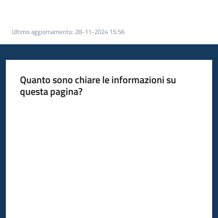
bandi
Menu selezionato
Ultimo aggiornamento
:
28-11-2024 15:56
Piani
programmi
progetti
Quanto sono chiare le informazioni su
questa pagina?
Valuta da 1 a 5 stelle
Agricoltura
in
cifre
Seguici
su