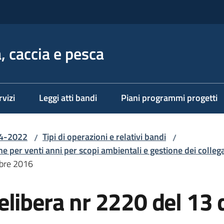
, caccia e pesca
rvizi
Leggi atti bandi
Piani programmi progetti
14-2022
Tipi di operazioni e relativi bandi
/
/
ne per venti anni per scopi ambientali e gestione dei colleg
mbre 2016
elibera nr 2220 del 13