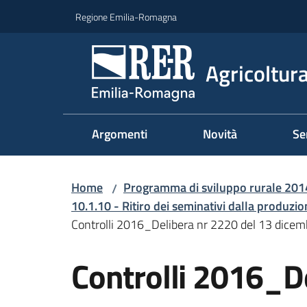
Vai al contenuto
Vai alla navigazione
Vai al footer
Regione Emilia-Romagna
Agricoltura
Argomenti
Novità
Se
Home
Programma di sviluppo rurale 20
/
10.1.10 - Ritiro dei seminativi dalla produzio
Controlli 2016_Delibera nr 2220 del 13 dice
Controlli 2016_D