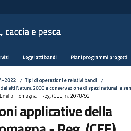
, caccia e pesca
rvizi
Leggi atti bandi
Piani programmi progetti
14-2022
Tipi di operazioni e relativi bandi
/
/
 dei siti Natura 2000 e conservazione di spazi naturali e se
ne Emilia-Romagna - Reg. (CEE) n. 2078/92
oni applicative della
omagna - Reg. (CEE)