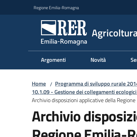
Vai al contenuto
Vai alla navigazione
Vai al footer
Regione Emilia-Romagna
Agricoltura
Argomenti
Novità
Se
Home
Programma di sviluppo rurale 20
/
10.1.09 - Gestione dei collegamenti ecologici
Archivio disposizioni applicative della Regio
Archivio disposizi
Regione Emilia-R