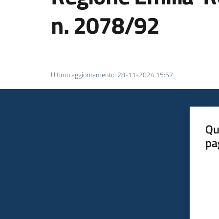
n. 2078/92
Ultimo aggiornamento
:
28-11-2024 15:57
Qu
pa
Valut