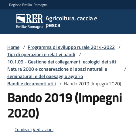
Vai al contenuto
Vai alla navigazione
Vai al footer
Regione Emilia-Romagna
Agricoltura, caccia e
Agricoltura,
pesca
caccia e
pesca
Home
/
Programma di sviluppo rurale 2014-2022
/
Tipi di operazioni e relativi bandi
/
10.1.09 - Gestione dei collegamenti ecologici dei siti
Argomenti
Natura 2000 e conservazione di spazi naturali e
/
seminaturali e del paesaggio agrario
Bandi e documenti utili
/
Bando 2019 (Impegni 2020)
Novità
Bando 2019 (Impegni
2020)
Servizi
Leggi
Condividi
Vedi azioni
atti