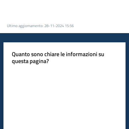
bandi
Menu selezionato
Piani
Ultimo aggiornamento
:
28-11-2024 15:56
programmi
progetti
Quanto sono chiare le informazioni su
questa pagina?
Agricoltura
Valuta da 1 a 5 stelle
in
cifre
Seguici
su