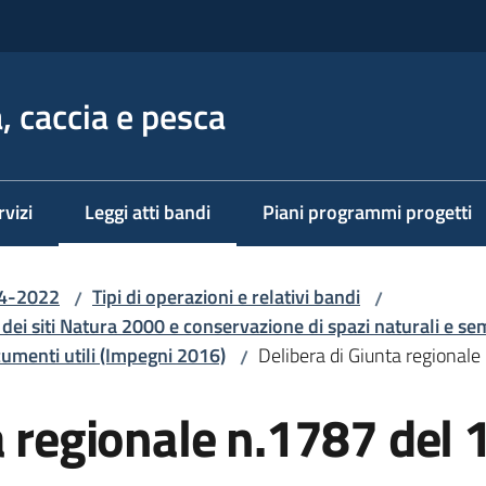
, caccia e pesca
rvizi
Leggi atti bandi
Piani programmi progetti
Menu selezionato
14-2022
Tipi di operazioni e relativi bandi
/
/
 dei siti Natura 2000 e conservazione di spazi naturali e se
menti utili (Impegni 2016)
Delibera di Giunta regiona
/
a regionale n.1787 del