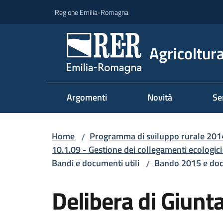
Vai al contenuto
Vai alla navigazione
Vai al footer
Regione Emilia-Romagna
Agricoltura
Argomenti
Novità
Se
Home
Programma di sviluppo rurale 20
/
10.1.09 - Gestione dei collegamenti ecologici
Bandi e documenti utili
Bando 2015 e docu
/
Delibera di Giunt