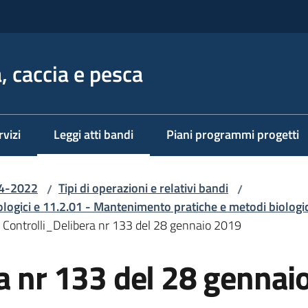
, caccia e pesca
rvizi
Leggi atti bandi
Piani programmi progetti
Menu selezionato
14-2022
Tipi di operazioni e relativi bandi
/
/
ologici e 11.2.01 - Mantenimento pratiche e metodi biologic
Controlli_Delibera nr 133 del 28 gennaio 2019
ra nr 133 del 28 gennai