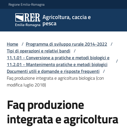
Vai al contenuto
Vai alla navigazione
Vai al footer
Regione Emilia-Romagna
Agricoltura, caccia e
Agricoltura,
pesca
caccia e
pesca
Home
/
Programma di sviluppo rurale 2014-2022
/
Tipi di operazioni e relativi bandi
/
11.1.01 - Conversione a pratiche e metodi biologici e
Argomenti
/
11.2.01 - Mantenimento pratiche e metodi biologici
Documenti utili e domande e risposte frequenti
/
Faq produzione integrata e agricoltura biologica (con
Novità
modifica luglio 2018)
Faq produzione
Servizi
integrata e agricoltura
Leggi
atti