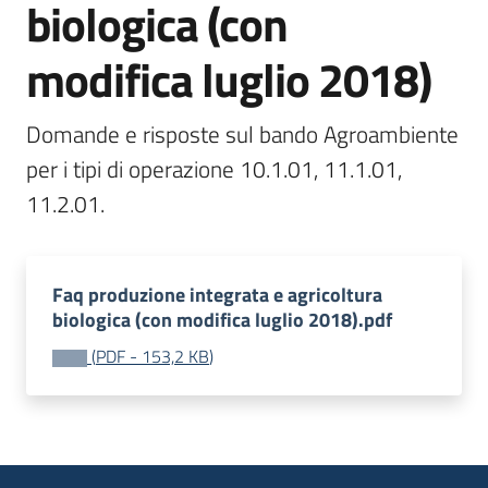
biologica (con
bandi
modifica luglio 2018)
Piani
programmi
Domande e risposte sul bando Agroambiente 
progetti
per i tipi di operazione 10.1.01, 11.1.01, 
11.2.01.
Agricoltura
Faq produzione integrata e agricoltura
in
biologica (con modifica luglio 2018).pdf
cifre
(
PDF
-
153,2 KB
)
Seguici
su