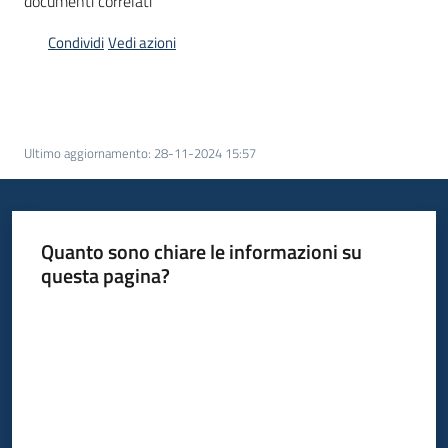
documenti correlati
bandi
Menu selezionato
Condividi
Vedi azioni
Piani
programmi
progetti
Ultimo aggiornamento
:
28-11-2024 15:57
Agricoltura
Quanto sono chiare le informazioni su
in
questa pagina?
cifre
Valuta da 1 a 5 stelle
Seguici
su