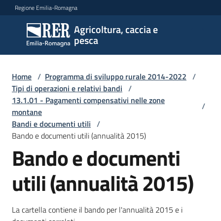
Vai al contenuto
Vai alla navigazione
Vai al footer
Regione Emilia-Romagna
Agricoltura, caccia e
Agricoltura,
pesca
caccia e
pesca
Home
/
Programma di sviluppo rurale 2014-2022
/
Tipi di operazioni e relativi bandi
/
13.1.01 - Pagamenti compensativi nelle zone
Argomenti
/
montane
Bandi e documenti utili
/
Bando e documenti utili (annualità 2015)
Novità
Bando e documenti
utili (annualità 2015)
Servizi
Leggi
La cartella contiene il bando per l'annualità 2015 e i
atti