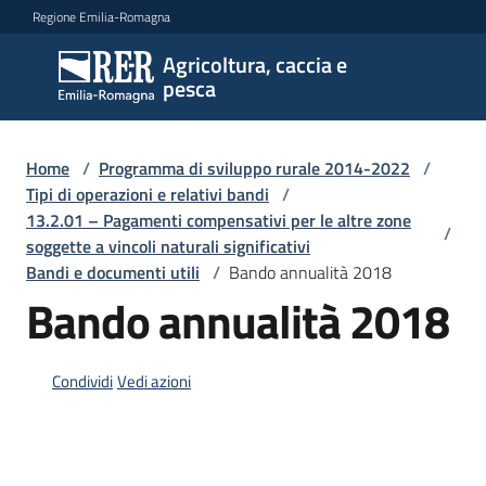
Vai al contenuto
Vai alla navigazione
Vai al footer
Regione Emilia-Romagna
Agricoltura, caccia e
Agricoltura,
pesca
caccia e
pesca
Home
/
Programma di sviluppo rurale 2014-2022
/
Tipi di operazioni e relativi bandi
/
13.2.01 – Pagamenti compensativi per le altre zone
Argomenti
/
soggette a vincoli naturali significativi
Bandi e documenti utili
/
Bando annualità 2018
Bando annualità 2018
Novità
Condividi
Vedi azioni
Servizi
Leggi
atti