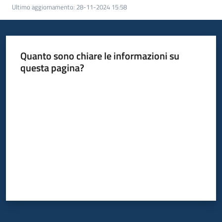
Ultimo aggiornamento
:
28-11-2024 15:58
bandi
Piani
programmi
Quanto sono chiare le informazioni su
progetti
questa pagina?
Valuta da 1 a 5 stelle
Agricoltura
in
cifre
Seguici
su