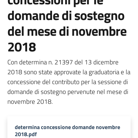
bandi
domande di sostegno
Menu selezionato
Piani
del mese di novembre
programmi
progetti
2018
Con determina n. 21397 del 13 dicembre 
2018 sono state approvate la graduatoria e la 
Agricoltura
concessione del contributo per la sessione di 
in
domande di sostegno pervenute nel mese di 
cifre
novembre 2018.  
Seguici
su
determina concessione domande novembre
2018.pdf