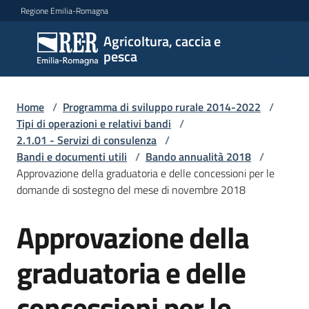
Vai al contenuto
Vai alla navigazione
Vai al footer
Regione Emilia-Romagna
Agricoltura, caccia e
Agricoltura,
pesca
caccia e
pesca
Home
/
Programma di sviluppo rurale 2014-2022
/
Tipi di operazioni e relativi bandi
/
2.1.01 - Servizi di consulenza
/
Argomenti
Bandi e documenti utili
/
Bando annualità 2018
/
Approvazione della graduatoria e delle concessioni per le
domande di sostegno del mese di novembre 2018
Novità
Approvazione della
Servizi
graduatoria e delle
Leggi
concessioni per le
atti