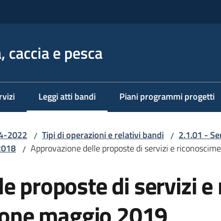
, caccia e pesca
rvizi
Leggi atti bandi
Piani programmi progetti
Menu selezionato
14-2022
Tipi di operazioni e relativi bandi
2.1.01 - Se
/
/
2018
Approvazione delle proposte di servizi e riconoscim
/
e proposte di servizi e
sione maggio 2019