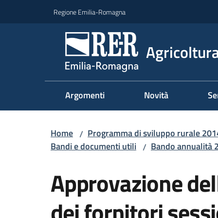
Vai al contenuto
Vai alla navigazione
Vai al footer
Regione Emilia-Romagna
Agricoltura
Argomenti
Novità
Se
Home
Programma di sviluppo rurale 20
/
Bandi e documenti utili
Bando annualità 
/
Approvazione dell
dei fornitori ses