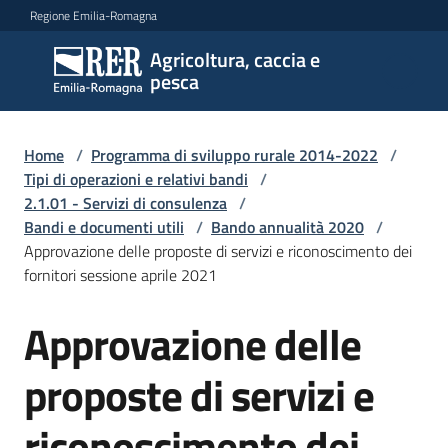
Vai al contenuto
Vai alla navigazione
Vai al footer
Regione Emilia-Romagna
Agricoltura, caccia e
Agricoltura,
pesca
caccia e
pesca
Home
/
Programma di sviluppo rurale 2014-2022
/
Tipi di operazioni e relativi bandi
/
2.1.01 - Servizi di consulenza
/
Argomenti
Bandi e documenti utili
/
Bando annualità 2020
/
Approvazione delle proposte di servizi e riconoscimento dei
fornitori sessione aprile 2021
Novità
Approvazione delle
Servizi
proposte di servizi e
Leggi
riconoscimento dei
atti