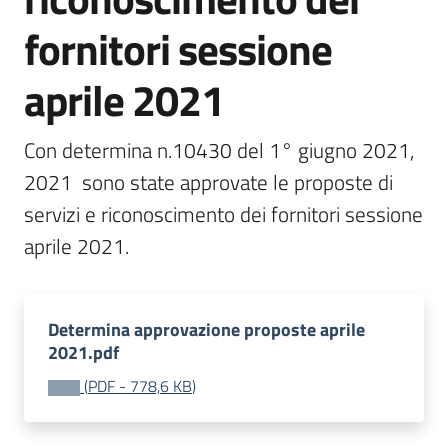
bandi
fornitori sessione
Menu selezionato
Piani
aprile 2021
programmi
progetti
Con determina n.10430 del 1° giugno 2021, 
2021  sono state approvate le proposte di 
servizi e riconoscimento dei fornitori sessione 
aprile 2021.
Agricoltura
in
cifre
Determina approvazione proposte aprile
2021.pdf
Seguici
(
PDF
-
778,6 KB
)
su