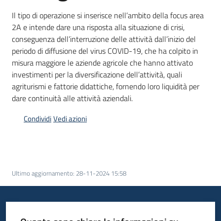
bandi
Il tipo di operazione si inserisce nell’ambito della focus area
2A e intende dare una risposta alla situazione di crisi,
Piani
conseguenza dell’interruzione delle attività dall’inizio del
programmi
periodo di diffusione del virus COVID-19, che ha colpito in
progetti
misura maggiore le aziende agricole che hanno attivato
investimenti per la diversificazione dell’attività, quali
agriturismi e fattorie didattiche, fornendo loro liquidità per
dare continuità alle attività aziendali.
Condividi
Vedi azioni
Agricoltura
in
cifre
Ultimo aggiornamento
:
28-11-2024 15:58
Seguici
su