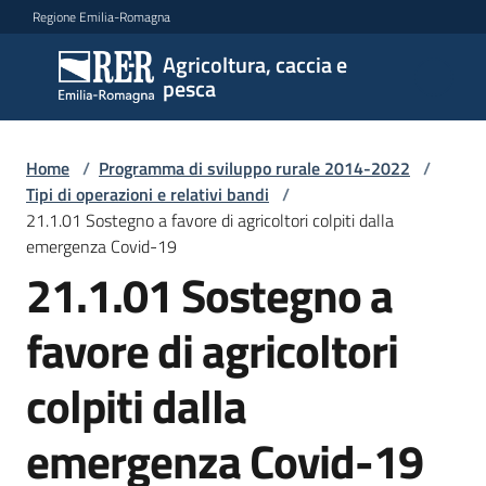
Vai al contenuto
Vai alla navigazione
Vai al footer
Regione Emilia-Romagna
Agricoltura, caccia e
Agricoltura,
pesca
caccia e
pesca
Home
/
Programma di sviluppo rurale 2014-2022
/
Tipi di operazioni e relativi bandi
/
21.1.01 Sostegno a favore di agricoltori colpiti dalla
Argomenti
emergenza Covid-19
21.1.01 Sostegno a
Novità
favore di agricoltori
colpiti dalla
Servizi
emergenza Covid-19
Leggi
atti