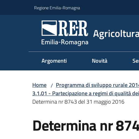
Vai al contenuto
Vai alla navigazione
Vai al footer
Regione Emilia-Romagna
Agricoltura
Argomenti
Novità
Se
Home
Programma di sviluppo rurale 20
/
3.1.01 - Partecipazione a regimi di qualità dei
Determina nr 8743 del 31 maggio 2016
Determina nr 874