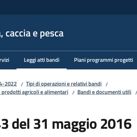
, caccia e pesca
rvizi
Leggi atti bandi
Piani programmi progetti
Menu selezionato
14-2022
Tipi di operazioni e relativi bandi
/
/
 prodotti agricoli e alimentari
Bandi e documenti utili
/
3 del 31 maggio 2016