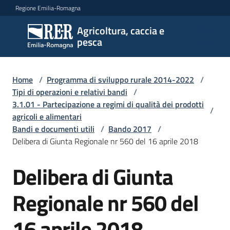
Vai al contenuto
Vai alla navigazione
Vai al footer
Regione Emilia-Romagna
Agricoltura, caccia e
Agricoltura,
pesca
caccia e
pesca
Home
/
Programma di sviluppo rurale 2014-2022
/
Tipi di operazioni e relativi bandi
/
3.1.01 - Partecipazione a regimi di qualità dei prodotti
Argomenti
/
agricoli e alimentari
Bandi e documenti utili
/
Bando 2017
/
Delibera di Giunta Regionale nr 560 del 16 aprile 2018
Novità
Delibera di Giunta
Servizi
Regionale nr 560 del
Leggi
16 aprile 2018
atti