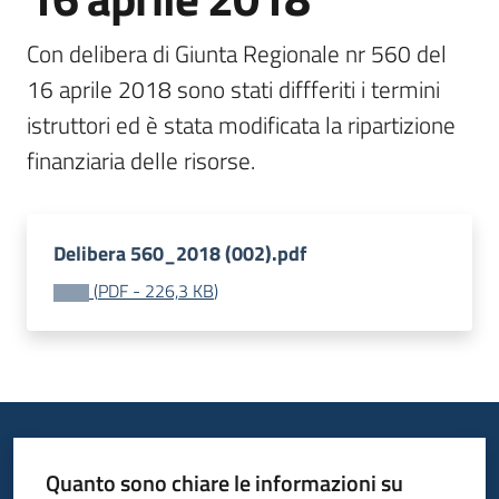
bandi
Menu selezionato
Con delibera di Giunta Regionale nr 560 del 
Piani
16 aprile 2018 sono stati diffferiti i termini 
programmi
istruttori ed è stata modificata la ripartizione 
progetti
Delibera 560_2018 (002).pdf
Agricoltura
(
PDF
-
226,3 KB
)
in
cifre
Seguici
su
Quanto sono chiare le informazioni su