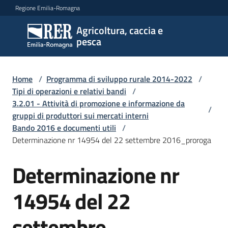
Vai al contenuto
Vai alla navigazione
Vai al footer
Regione Emilia-Romagna
Agricoltura, caccia e
Agricoltura,
pesca
caccia e
pesca
Home
/
Programma di sviluppo rurale 2014-2022
/
Tipi di operazioni e relativi bandi
/
3.2.01 - Attività di promozione e informazione da
Argomenti
/
gruppi di produttori sui mercati interni
Bando 2016 e documenti utili
/
Determinazione nr 14954 del 22 settembre 2016_proroga
Novità
Determinazione nr
Servizi
14954 del 22
Leggi
settembre
atti