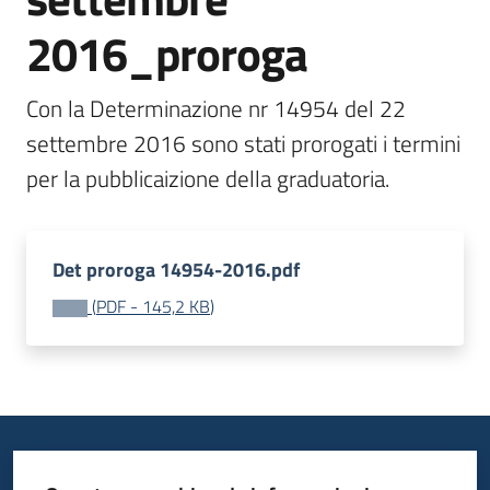
bandi
2016_proroga
Piani
Con la Determinazione nr 14954 del 22 
programmi
progetti
settembre 2016 sono stati prorogati i termini 
per la pubblicaizione della graduatoria.
Det proroga 14954-2016.pdf
Agricoltura
in
(
PDF
-
145,2 KB
)
cifre
Seguici
su