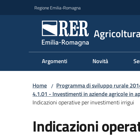
Vai al contenuto
Vai alla navigazione
Vai al footer
Regione Emilia-Romagna
Agricoltura
Argomenti
Novità
Se
Home
Programma di sviluppo rurale 20
/
4.1.01 - Investimenti in aziende agricole in a
Indicazioni operative per investimenti irrigui
Indicazioni operat