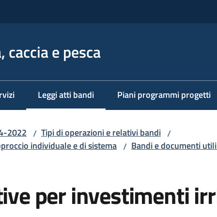
, caccia e pesca
rvizi
Leggi atti bandi
Piani programmi progetti
Menu selezionato
14-2022
Tipi di operazioni e relativi bandi
/
/
pproccio individuale e di sistema
Bandi e documenti utili
/
ive per investimenti irr