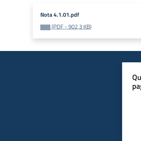
Nota 4.1.01.pdf
(
PDF
-
902,3 KB
)
Qu
pa
Valut