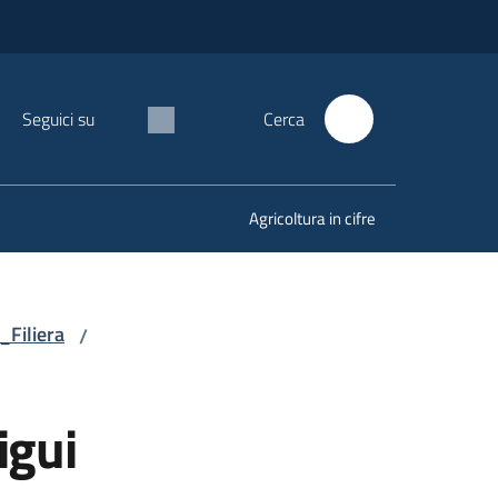
Seguici su
Cerca
Agricoltura in cifre
_Filiera
/
igui