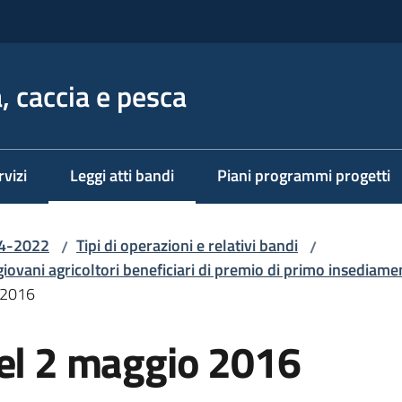
, caccia e pesca
rvizi
Leggi atti bandi
Piani programmi progetti
Menu selezionato
14-2022
Tipi di operazioni e relativi bandi
/
/
giovani agricoltori beneficiari di premio di primo insediame
 2016
del 2 maggio 2016