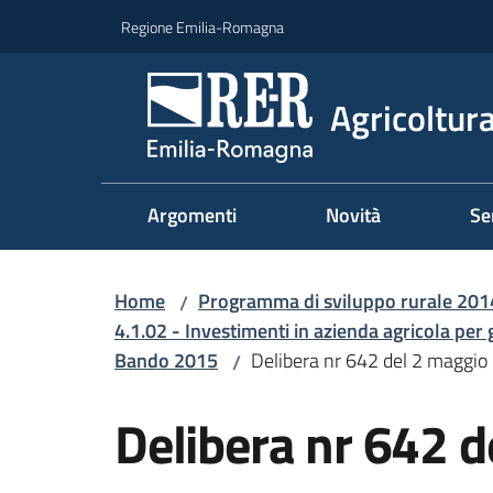
Vai al contenuto
Vai alla navigazione
Vai al footer
Regione Emilia-Romagna
Agricoltura
Argomenti
Novità
Se
Home
Programma di sviluppo rurale 20
/
4.1.02 - Investimenti in azienda agricola per 
Bando 2015
Delibera nr 642 del 2 maggio
/
Delibera nr 642 