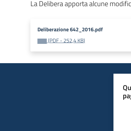
La Delibera apporta alcune modific
Deliberazione 642_2016.pdf
(
PDF
-
252,4 KB
)
Qu
pa
Valut