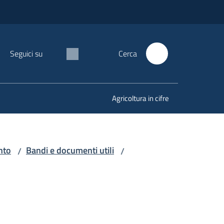
Seguici su
Cerca
Agricoltura in cifre
nto
Bandi e documenti utili
/
/