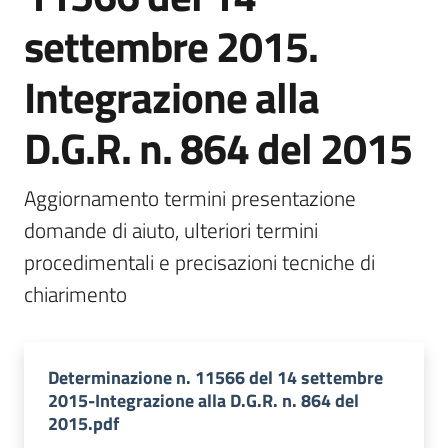
bandi
settembre 2015.
Menu selezionato
Piani
Integrazione alla
programmi
progetti
D.G.R. n. 864 del 2015
Aggiornamento termini presentazione 
domande di aiuto, ulteriori termini 
Agricoltura
procedimentali e precisazioni tecniche di 
in
chiarimento
cifre
Determinazione n. 11566 del 14 settembre
Seguici
2015-Integrazione alla D.G.R. n. 864 del
su
2015.pdf