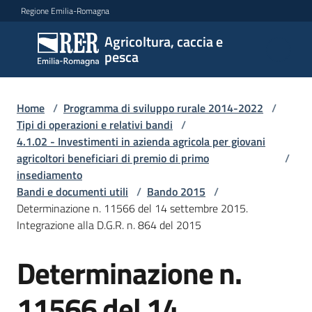
Vai al contenuto
Vai alla navigazione
Vai al footer
Regione Emilia-Romagna
Agricoltura, caccia e
Agricoltura,
pesca
caccia e
pesca
Home
/
Programma di sviluppo rurale 2014-2022
/
Tipi di operazioni e relativi bandi
/
4.1.02 - Investimenti in azienda agricola per giovani
Argomenti
agricoltori beneficiari di premio di primo
/
insediamento
Bandi e documenti utili
/
Bando 2015
/
Novità
Determinazione n. 11566 del 14 settembre 2015.
Integrazione alla D.G.R. n. 864 del 2015
Servizi
Determinazione n.
Leggi
11566 del 14
atti