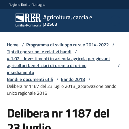
Vai al contenuto
Vai alla navigazione
Vai al footer
Regione Emilia-Romagna
Agricoltura, caccia e
Agricoltura,
pesca
caccia e
pesca
Home
/
Programma di sviluppo rurale 2014-2022
/
Tipi di operazioni e relativi bandi
/
4.1.02 - Investimenti in azienda agricola per giovani
Argomenti
agricoltori beneficiari di premio di primo
/
insediamento
Bandi e documenti utili
/
Bando 2018
/
Novità
Delibera nr 1187 del 23 luglio 2018_approvazione bando
unico regionale 2018
Servizi
Delibera nr 1187 del
Leggi
23 luglio
atti