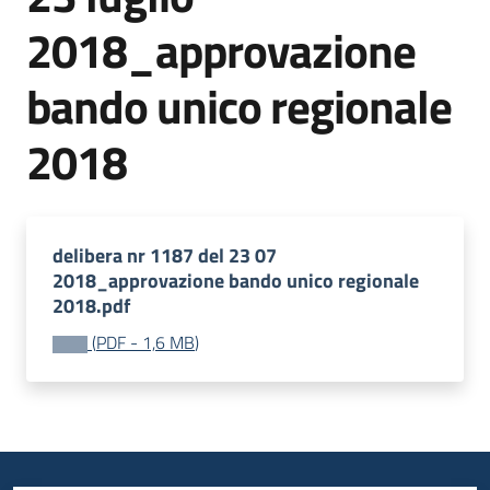
bandi
2018_approvazione
Menu selezionato
Piani
bando unico regionale
programmi
progetti
2018
delibera nr 1187 del 23 07
Agricoltura
2018_approvazione bando unico regionale
in
2018.pdf
cifre
(
PDF
-
1,6 MB
)
Seguici
su