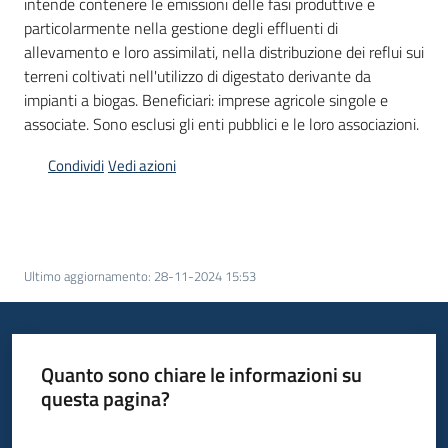
intende contenere le emissioni delle fasi produttive e
bandi
particolarmente nella gestione degli effluenti di
allevamento e loro assimilati, nella distribuzione dei reflui sui
Piani
terreni coltivati nell'utilizzo di digestato derivante da
programmi
impianti a biogas. Beneficiari: imprese agricole singole e
progetti
associate. Sono esclusi gli enti pubblici e le loro associazioni.
Condividi
Vedi azioni
Agricoltura
in
Ultimo aggiornamento
:
28-11-2024 15:53
cifre
Quanto sono chiare le informazioni su
Seguici
questa pagina?
su
Valuta da 1 a 5 stelle