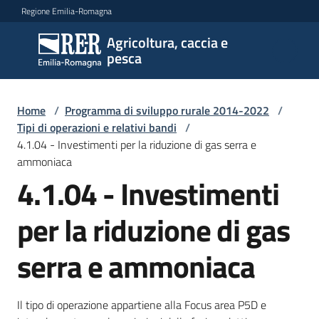
Vai al contenuto
Vai alla navigazione
Vai al footer
Regione Emilia-Romagna
Agricoltura, caccia e
Agricoltura,
pesca
caccia e
pesca
Home
/
Programma di sviluppo rurale 2014-2022
/
Tipi di operazioni e relativi bandi
/
4.1.04 - Investimenti per la riduzione di gas serra e
Argomenti
ammoniaca
4.1.04 - Investimenti
Novità
per la riduzione di gas
serra e ammoniaca
Servizi
Leggi
Il tipo di operazione appartiene alla Focus area P5D e
atti